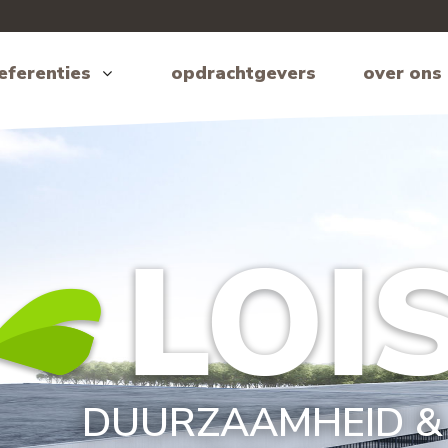
eferenties
opdrachtgevers
over ons
DUURZAAMHEID &