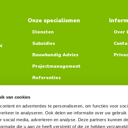
Onze specialismen
Inform
Diensten
Over 
Subsidies
Conta
i
Bouwkundig Advies
Priva
Projectmanagement
Referenties
l
ik van cookies
ontent en advertenties te personaliseren, om functies voor soci
erkeer te analyseren. Ook delen we informatie over uw gebruik
or social media, adverteren en analyse. Deze partners kunnen 
ormatie die u aan ze heeft verstrekt of die ze hebben verzameld