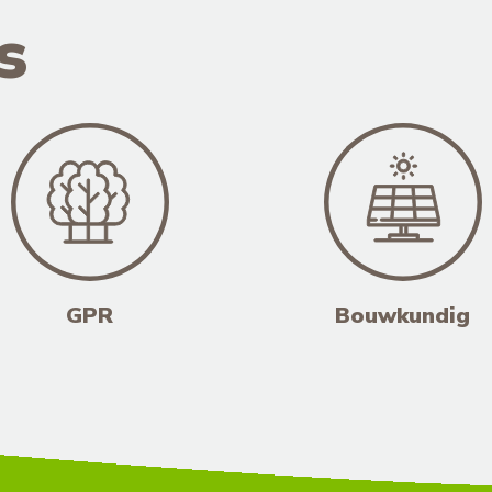
s
GPR
Bouwkundig