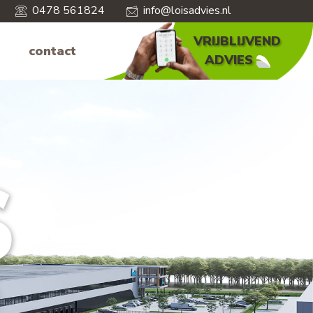
0478 561824
info@loisadvies.nl
VRIJBLIJVEND
contact
ADVIES