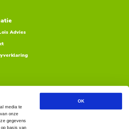
atie
Lois Advies
ct
cyverklaring
OK
al media te
 van onze
deze gegevens
 op basis van