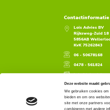
Contactinformatie
Lois Advies BV
Rijksweg-Zuid 18
5856AB Wellerloo
KvK 75262843
06 - 50678168
0478 - 561824
info@loisadvies.n
Deze website maakt gebru
LinkedIn
We gebruiken cookies om c
bieden en om ons websitev
site met onze partners vo
combineren met andere inf